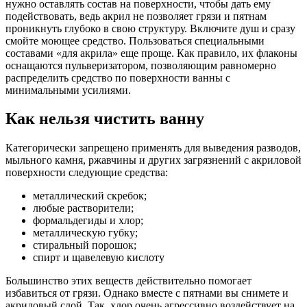
нужно оставлять состав на поверхности, чтобы дать ему
подействовать, ведь акрил не позволяет грязи и пятнам
проникнуть глубоко в свою структуру. Включите душ и сразу
смойте моющее средство. Пользоваться специальными
составами «для акрила» еще проще. Как правило, их флаконы
оснащаются пульверизатором, позволяющим равномерно
распределить средство по поверхности ванны с
минимальными усилиями.
Как нельзя чистить ванну
Категорически запрещено применять для выведения разводов,
мыльного камня, ржавчины и других загрязнений с акриловой
поверхности следующие средства:
металлический скребок;
любые растворители;
формальдегиды и хлор;
металлическую губку;
стиральный порошок;
спирт и щавелевую кислоту
Большинство этих веществ действительно помогает
избавиться от грязи. Однако вместе с пятнами вы снимете и
акриловый слой. Так, хлор очень агрессивно воздействует на