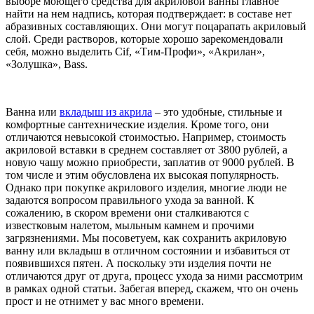
выборе моющего средства для акриловой ванны главное
найти на нем надпись, которая подтверждает: в составе нет
абразивных составляющих. Они могут поцарапать акриловый
слой. Среди растворов, которые хорошо зарекомендовали
себя, можно выделить Cif, «Тим-Профи», «Акрилан»,
«Золушка», Bass.
Ванна или
вкладыш из акрила
– это удобные, стильные и
комфортные сантехнические изделия. Кроме того, они
отличаются невысокой стоимостью. Например, стоимость
акриловой вставки в среднем составляет от 3800 рублей, а
новую чашу можно приобрести, заплатив от 9000 рублей. В
том числе и этим обусловлена их высокая популярность.
Однако при покупке акрилового изделия, многие люди не
задаются вопросом правильного ухода за ванной. К
сожалению, в скором времени они сталкиваются с
известковым налетом, мыльным камнем и прочими
загрязнениями. Мы посоветуем, как сохранить акриловую
ванну или вкладыш в отличном состоянии и избавиться от
появившихся пятен. А поскольку эти изделия почти не
отличаются друг от друга, процесс ухода за ними рассмотрим
в рамках одной статьи. Забегая вперед, скажем, что он очень
прост и не отнимет у вас много времени.